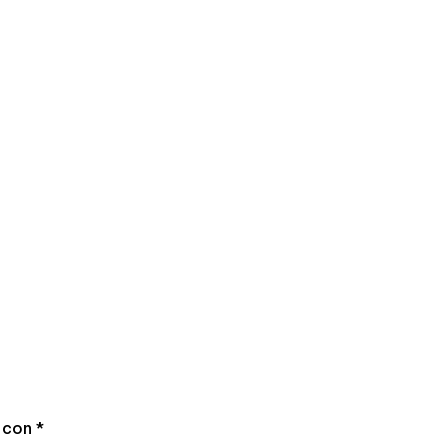
s con
*