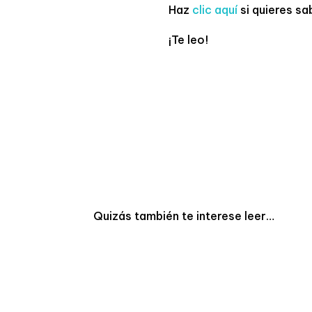
Haz
clic aquí
si quieres sa
¡Te leo!
Quizás también te interese leer…
ENTENDIENDO LAS M