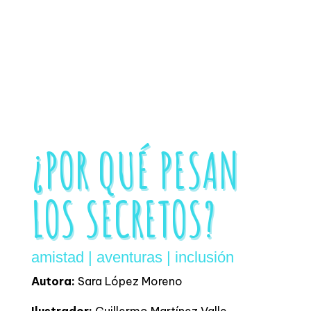
¿POR QUÉ PESAN
LOS SECRETOS?
amistad | aventuras | inclusión
Autora:
Sara López Moreno
Ilustrador:
Guillermo Martínez Valle