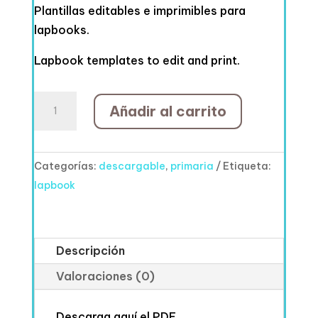
Plantillas editables e imprimibles para
lapbooks.
Lapbook templates to edit and print.
PLANTILLAS
Añadir al carrito
LAPBOOKS
VOL.2
cantidad
Categorías:
descargable
,
primaria
Etiqueta:
lapbook
Descripción
Valoraciones (0)
Descarga aquí el PDF