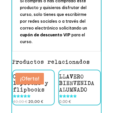
Si compras o has comprado este
producto y quisieras disfrutar del
curso, solo tienes que escribirme
por redes sociales o a través del
correo electrónico solicitando un
cupón de descuento VIP
para el
curso.
Productos relacionados
Curso
LLAVERO
¡Oferta!
lapbooks y
BIENVENIDA
flipbooks
ALUMNADO
El
El
Valorado
Valorado
40,00
€
20,00
€
0,00
€
con
con
precio
precio
4.80
5.00
de 5
de 5