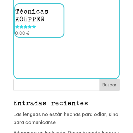
original
actual
era:
es:
Técnicas
40,00 €.
20,00 €.
KOEPPEN
Valorado
0,00
€
con
5.00
de 5
Buscar
Entradas recientes
Las lenguas no están hechas para odiar, sino
para comunicarse
Educando en Inclusión: Descubriendo lugares